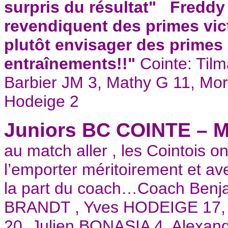
surpris du résultat"
Freddy 
revendiquent des primes vic
plutôt envisager des primes
entraînements!!"
Cointe: Til
Barbier JM 3, Mathy G 11, Mor
Hodeige 2
Juniors BC COINTE – 
au match aller , les Cointois o
l’emporter méritoirement et ave
la part du coach…Coach Ben
BRANDT , Yves HODEIGE 17,
20, Julien BONASIA 4, Alexa