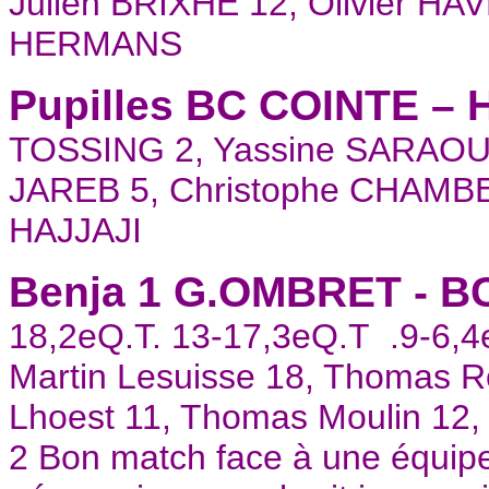
Julien BRIXHE 12, Olivier HA
HERMANS
Pupilles BC COINTE –
TOSSING 2, Yassine SARAOUNI
JAREB 5, Christophe CHAMBE
HAJJAJI
Benja 1 G.OMBRET - B
18,2eQ.T. 13-17,3eQ.T .9-6,4e
Martin Lesuisse 18, Thomas R
Lhoest 11, Thomas Moulin 12,
2 Bon match face à une équipe