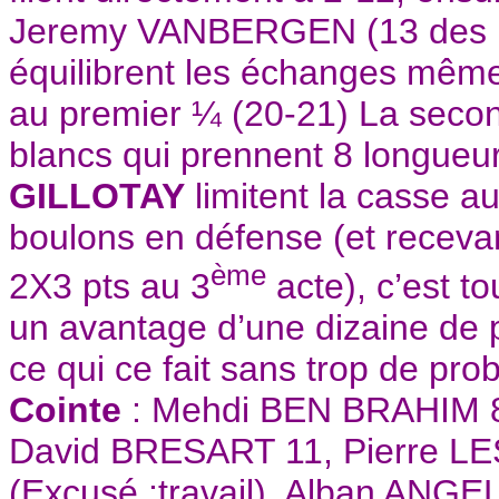
Jeremy VANBERGEN (13 des 15 
équilibrent les échanges même 
au premier ¼ (20-21) La secon
blancs qui prennent 8 longueu
GILLOTAY
limitent la casse a
boulons en défense (et receva
ème
2X3 pts au 3
acte), c’est 
un avantage d’une dizaine de po
ce qui ce fait sans trop de pr
Cointe
: Mehdi BEN BRAHIM 8
David BRESART 11, Pierre 
(Excusé :travail), Alban ANG