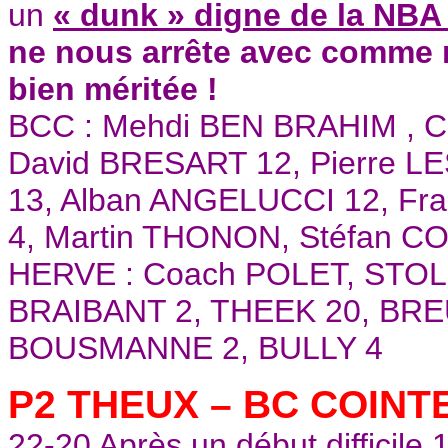
un
« dunk » digne de la NBA 
ne nous arrête avec comme
bien méritée !
BCC : Mehdi BEN BRAHIM , Cé
David BRESART 12, Pierre 
13, Alban ANGELUCCI 12, F
4, Martin THONON, Stéfan 
HERVE : Coach POLET, STO
BRAIBANT 2, THEEK 20, BRE
BOUSMANNE 2, BULLY 4
P2 THEUX – BC COINTE
22-20 Après un début difficile 