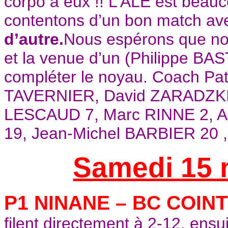
corpo à eux !! L’ALE est beau
contentons d’un bon match a
d’autre.
Nous espérons que nous
et la venue d’un (Philippe BAST
compléter le noyau. Coach Pat
TAVERNIER, David ZARADZKI 4
LESCAUD 7, Marc RINNE 2, 
19, Jean-Michel BARBIER 20 
Samedi 15 
P1 NINANE – BC COINT
filent directement à 2-12, ensui