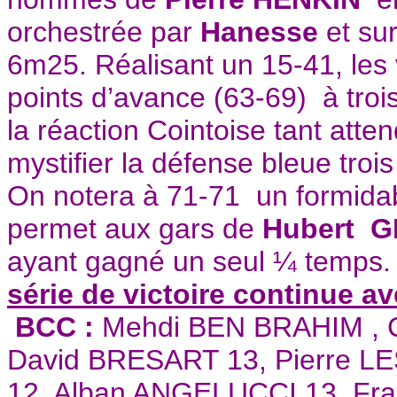
orchestrée par
Hanesse
et su
6m25. Réalisant un 15-41, les
points d’avance (63-69) à tro
la réaction Cointoise tant atte
mystifier la défense bleue trois
On notera à 71-71 un formida
permet aux gars de
Hubert G
ayant gagné un seul ¼ temps
série de victoire continue av
BCC :
Mehdi BEN BRAHIM , C
David BRESART 13, Pierre 
12, Alban ANGELUCCI 13, F