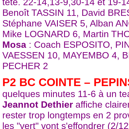
tête. 22-14,13-9,30-14 et 19
Benoît TASSIN 11, David BR
Stéphane VAISER 5, Alban A
Mike LOGNARD 6, Martin T
Mosa
: Coach ESPOSITO, PIN
VAESSEN 10, MAYEMBO 4, BE
PECHER 2
P2 BC COINTE – PEPI
quelques minutes 11-6 à un te
Jeannot Dethier
affiche clair
rester trop longtemps en 2 prov
les "vert" vont s'effondrer (2/1