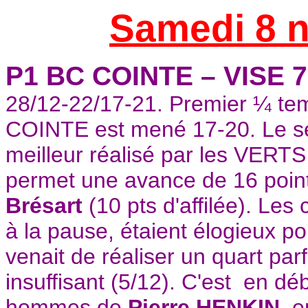
Samedi 8 
P1 BC COINTE – VISE 
28/12-22/17-21. Premier ¼ tem
COINTE est mené 17-20. Le se
meilleur réalisé par les VERTS
permet une avance de 16 point
Brésart
(10 pts d'affilée). Le
à la pause, étaient élogieux p
venait de réaliser un quart pa
insuffisant (5/12). C'est en dé
hommes de
Pierre HENKIN
e