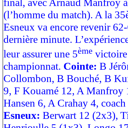
final, avec Arnaud Manfroy 
(l’homme du match). A la 35è,
Esneux va encore revenir 62-
dernière minute. L’expérienc
ème
leur assurer une 5
victoire
championnat.
Cointe:
B Jérô
Collombon, B Bouché, B Kur
9, F Kouamé 12, A Manfroy 1
Hansen 6, A Crahay 4, coach 
Esneux:
Berwart 12 (2x3), T
Henrioulle 5 (1x3), Longo 17