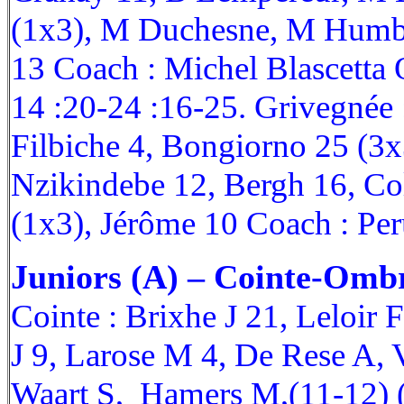
(1x3), M Duchesne, M Humbl
13 Coach : Michel Blascetta
14 :20-24 :16-25. Grivegnée 
Filbiche 4, Bongiorno 25 (3
Nzikindebe 12, Bergh 16, Col
(1x3), Jérôme 10 Coach : P
Juniors (A) – Cointe-Ombr
Cointe : Brixhe J 21, Leloir F
J 9, Larose M 4, De Rese A,
Waart S, Hamers M,(11-12) (