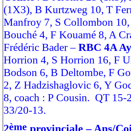
(1X3), B Kurtzweg 10, T Fer
Manfroy 7, S Collombon 10,
Bouché 4, F Kouamé 8, A Cr
Frédéric Bader –
RBC 4A Ay
Horrion 4, S Horrion 16, F U
Bodson 6, B Deltombe, F God
2, Z Hadzishaglovic 6, Y God
8, coach : P Cousin. QT 15-2
33/20-13.
ème
2
provinciale – Ans/Co