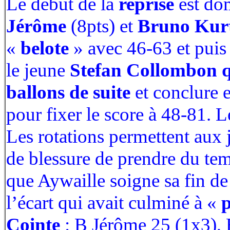
Le début de la
reprise
est do
Jérôme
(8pts) et
Bruno Kur
«
belote
» avec 46-63 et puis
le jeune
Stefan Collombon q
ballons de suite
et conclure 
pour fixer le score à 48-81. L
Les rotations permettent aux 
de blessure de prendre du tem
que Aywaille soigne sa fin de 
l’écart qui avait culminé à «
p
Cointe
: B Jérôme 25 (1x3), 