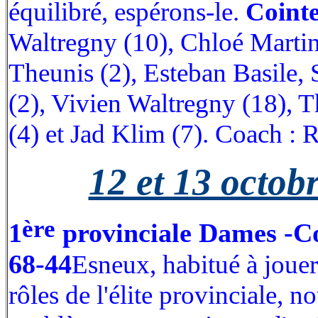
équilibré, espérons-le.
Coint
Waltregny (10), Chloé Marti
Theunis (2), Esteban Basile
(2), Vivien Waltregny (18),
(4) et Jad Klim (7). Coach : 
12 et 13 octob
ère
1
provinciale Dames -C
68-44
Esneux, habitué à jouer
rôles de l'élite provinciale, n