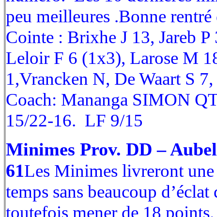
peu meilleures .Bonne rentré
Cointe : Brixhe J 13, Jareb P 
Leloir F 6 (1x3), Larose M 18
1,Vrancken N, De Waart S 7,
Coach: Mananga SIMON QT 
15/22-16. LF 9/15
Minimes Prov. DD – Aubel
61
Les Minimes livreront une
temps sans beaucoup d’éclat q
toutefois mener de 18 points.