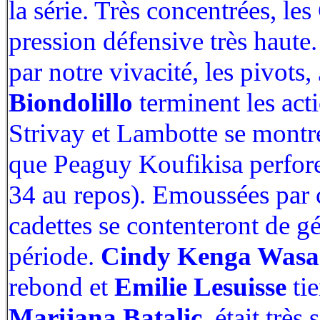
la série. Très concentrées, le
pression défensive très haute
par notre vivacité, les pivots,
Biondolillo
terminent les act
Strivay et Lambotte se montre
que Peaguy Koufikisa perfore
34 au repos). Emoussées par 
cadettes se contenteront de g
période.
Cindy Kenga Wasa
rebond et
Emilie Lesuisse
tie
Marijana Batalic
, était trè