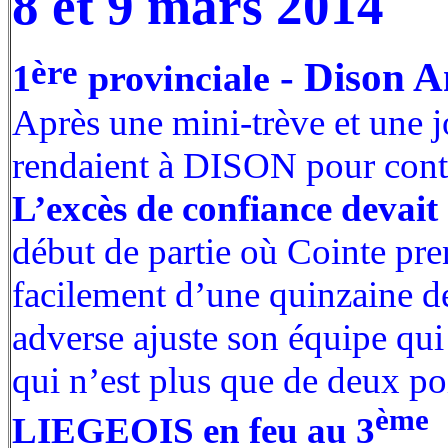
8 et 9 mars 2014
ère
- Dison 
1
provinciale
Après une mini-trève et une jo
rendaient à DISON pour contin
L’excès de confiance devait ê
début de partie où Cointe pre
facilement d’une quinzaine de
adverse ajuste son équipe qui 
qui n’est plus que de deux po
ème
LIEGEOIS en feu au 3
q