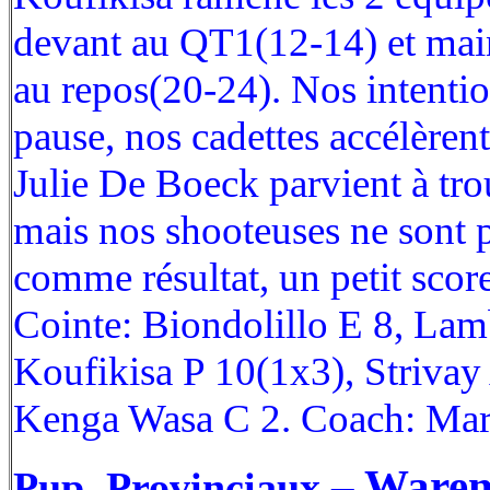
devant au QT1(12-14) et main
au repos(20-24). Nos intentio
pause, nos cadettes accélèren
Julie De Boeck parvient à trou
mais nos shooteuses ne sont pa
comme résultat, un petit sco
Cointe: Biondolillo E 8, Lam
Koufikisa P 10(1x3), Strivay
Kenga Wasa C 2. Coach: Mari
– Warem
Pup. Provinciaux