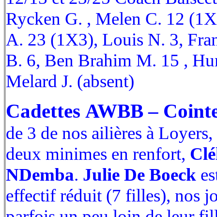
Rycken G. , Melen C. 12 (1X
A. 23 (1X3), Louis N. 3, Fr
B. 6, Ben Brahim M. 15 , Hu
Melard J. (absent)
Cadettes AWBB – Cointe
de 3 de nos ailières à Loyers,
deux minimes en renfort,
Clé
NDemba
.
Julie De Boeck
est
effectif réduit (7 filles), nos
parfois un peu loin de leur fi