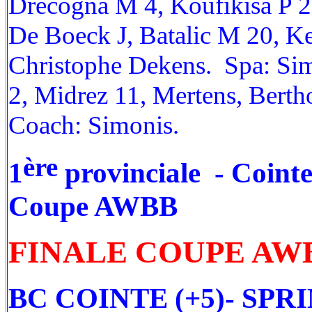
Drecogna M 4, Koufikisa P 2,
De Boeck J, Batalic M 20, K
Christophe Dekens. Spa: Sim
2, Midrez 11, Mertens, Berth
Coach: Simonis.
ère
1
provinciale - Cointe
Coupe AWBB
FINALE COUPE AWBBB
BC COINTE (+5)- SPR