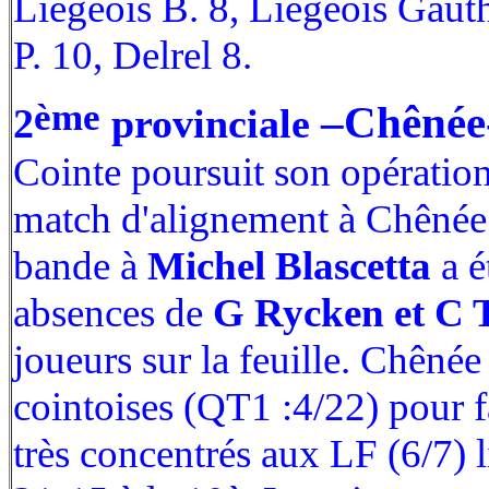
Liégeois B. 8, Liégeois Gauth
P. 10, Delrel 8.
ème
–Chênée-
2
provinciale
Cointe poursuit son opération
match d'alignement à Chênée (
bande à
Michel Blascetta
a é
absences de
G Rycken et C 
joueurs sur la feuille. Chênée
cointoises (QT1 :4/22) pour fa
très concentrés aux LF (6/7) l