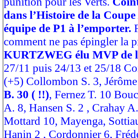
punition pour les Verts.
Coint
dans l’Histoire de la Coup
équipe de P1 à l’emporter.
F
comment ne pas épingler la p
KURTZWEG élu MVP de la 
27/11 puis 24/13 et 25/18 Co
(+5) Collombon S. 3, Jérôme 
B. 30 ( !!)
, Fernez T. 10 Bou
A. 8, Hansen S. 2 , Crahay A
Mottard 10, Mayenga, Sottiau
Hanin 2 , Cordonnier 6, Frédé